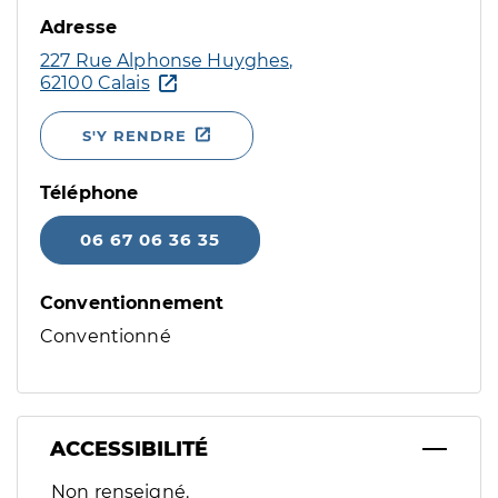
Adresse
227 Rue Alphonse Huyghes,
62100 Calais
S'Y RENDRE
Téléphone
06 67 06 36 35
Conventionnement
Conventionné
ACCESSIBILITÉ
Filtres
Non renseigné.
Sélectionnez un ou plusieurs handicaps/besoins spécifiques p