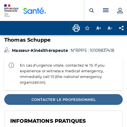
Panneau de gestion des cookies
Menu pr
Ouvrir la rech
Connectez-vous pour
Augmenter la t
Diminuer 
Pa
Thomas Schuppe
Masseur-Kinésithérapeute
N°RPPS : 10109837418
En cas d'urgence vitale, contactez le 15. If you
experience or witness a medical emergency,
immediatly call 15 (the national emergency
organization).
CONTACTER LE PROFESSIONNEL
INFORMATIONS PRATIQUES