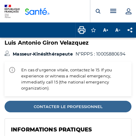
Panneau de gestion des cookies
Menu pr
Ouvrir la rech
Connectez-vous pour
Augmenter la t
Diminuer 
Pa
Luis Antonio Giron Velazquez
Masseur-Kinésithérapeute
N°RPPS : 10005880694
En cas d'urgence vitale, contactez le 15. If you
experience or witness a medical emergency,
immediatly call 15 (the national emergency
organization).
CONTACTER LE PROFESSIONNEL
INFORMATIONS PRATIQUES