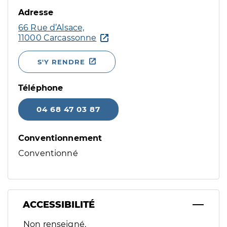
Adresse
66 Rue d’Alsace,
11000 Carcassonne
S'Y RENDRE
Téléphone
04 68 47 03 87
Conventionnement
Conventionné
ACCESSIBILITÉ
Filtres
Non renseigné.
Sélectionnez un ou plusieurs handicaps/besoins spécifiques p