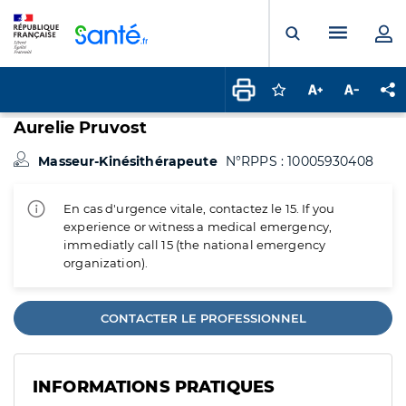
Panneau de gestion des cookies
Menu pr
Ouvrir la rech
Connectez-vous pour
Augmenter la t
Diminuer 
Pa
Aurelie Pruvost
Masseur-Kinésithérapeute
N°RPPS : 10005930408
En cas d'urgence vitale, contactez le 15. If you
experience or witness a medical emergency,
immediatly call 15 (the national emergency
organization).
CONTACTER LE PROFESSIONNEL
INFORMATIONS PRATIQUES