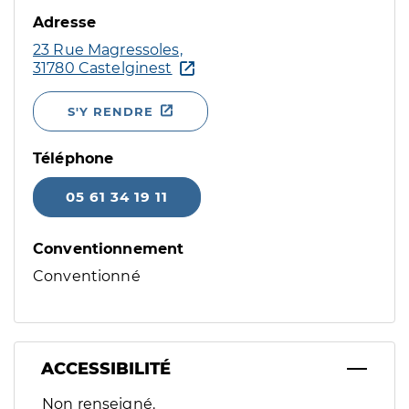
Adresse
23 Rue Magressoles,
31780 Castelginest
S'Y RENDRE
Téléphone
05 61 34 19 11
Conventionnement
Conventionné
ACCESSIBILITÉ
Filtres
Non renseigné.
Sélectionnez un ou plusieurs handicaps/besoins spécifiques p