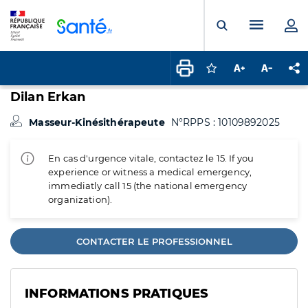
Panneau de gestion des cookies
Menu pr
Ouvrir la rech
Connectez-vous pour
Augmenter la t
Diminuer 
Pa
Dilan Erkan
Masseur-Kinésithérapeute
N°RPPS : 10109892025
En cas d'urgence vitale, contactez le 15. If you
experience or witness a medical emergency,
immediatly call 15 (the national emergency
organization).
CONTACTER LE PROFESSIONNEL
INFORMATIONS PRATIQUES