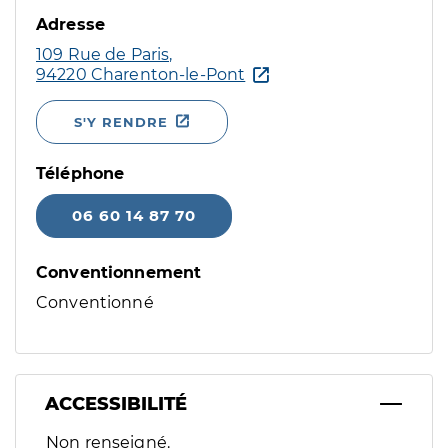
Adresse
109 Rue de Paris,
94220 Charenton-le-Pont
S'Y RENDRE
Téléphone
06 60 14 87 70
Conventionnement
Conventionné
ACCESSIBILITÉ
Filtres
Non renseigné.
Sélectionnez un ou plusieurs handicaps/besoins spécifiques p