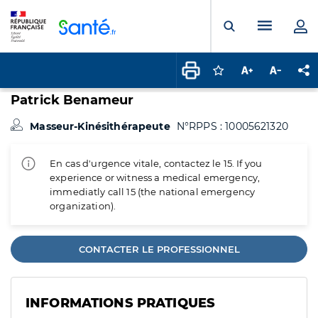
Panneau de gestion des cookies
Menu pr
Ouvrir la rech
Connectez-vous pour
Augmenter la t
Diminuer 
Pa
Patrick Benameur
Masseur-Kinésithérapeute
N°RPPS : 10005621320
En cas d'urgence vitale, contactez le 15. If you
experience or witness a medical emergency,
immediatly call 15 (the national emergency
organization).
CONTACTER LE PROFESSIONNEL
INFORMATIONS PRATIQUES