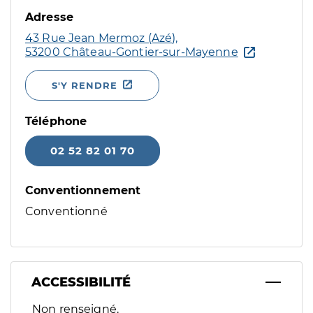
Adresse
43 Rue Jean Mermoz (Azé),
53200 Château-Gontier-sur-Mayenne
S'Y RENDRE
Téléphone
02 52 82 01 70
Conventionnement
Conventionné
ACCESSIBILITÉ
Filtres
Non renseigné.
Sélectionnez un ou plusieurs handicaps/besoins spécifiques p