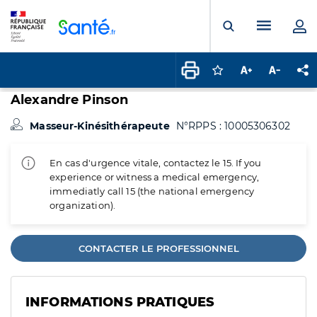
Panneau de gestion des cookies
Menu pr
Ouvrir la rech
Connectez-vous pour
Augmenter la t
Diminuer 
Pa
Alexandre Pinson
Masseur-Kinésithérapeute
N°RPPS : 10005306302
En cas d'urgence vitale, contactez le 15. If you
experience or witness a medical emergency,
immediatly call 15 (the national emergency
organization).
CONTACTER LE PROFESSIONNEL
INFORMATIONS PRATIQUES