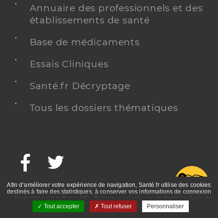
Annuaire des professionnels et des
établissements de santé
Base de médicaments
Essais Cliniques
Santé.fr Décryptage
Tous les dossiers thématiques
Facebook
Twitter
G
Afin d’améliorer votre expérience de navigation, Santé.fr utilise des cookies
destinés à faire des statistiques, à conserver vos informations de connexion
ou à adapter les fonctionnalités. Pour en savoir plus sur la finalité précise de
ces cookies, nous vous invitons à prendre connaissance de la politique de
Tout accepter
Tout refuser
Personnaliser
confidentialité et des mentions légales.