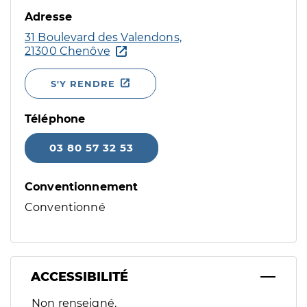
Adresse
31 Boulevard des Valendons,
21300 Chenôve
S'Y RENDRE
Téléphone
03 80 57 32 53
Conventionnement
Conventionné
ACCESSIBILITÉ
Filtres
Non renseigné.
Sélectionnez un ou plusieurs handicaps/besoins spécifiques p