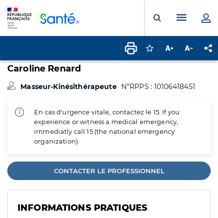
Panneau de gestion des cookies
Menu pr
Ouvrir la rech
Connectez-vous pour
Augmenter la t
Diminuer 
Pa
Caroline Renard
Masseur-Kinésithérapeute
N°RPPS : 10106418451
En cas d'urgence vitale, contactez le 15. If you
experience or witness a medical emergency,
immediatly call 15 (the national emergency
organization).
CONTACTER LE PROFESSIONNEL
INFORMATIONS PRATIQUES