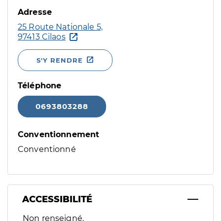
Adresse
25 Route Nationale 5,
97413 Cilaos
S'Y RENDRE
Téléphone
0693803288
Conventionnement
Conventionné
ACCESSIBILITÉ
Filtres
Non renseigné.
Sélectionnez un ou plusieurs handicaps/besoins spécifiques p