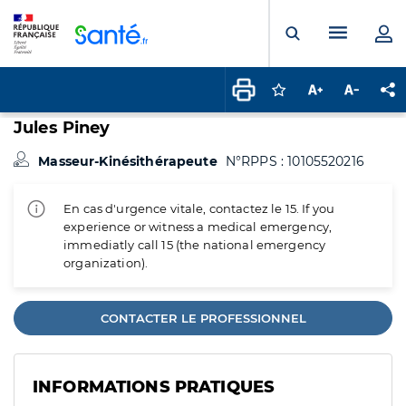
Panneau de gestion des cookies
Menu pr
Ouvrir la rech
Connectez-vous pour
Augmenter la t
Diminuer 
Pa
Jules Piney
Masseur-Kinésithérapeute
N°RPPS : 10105520216
En cas d'urgence vitale, contactez le 15. If you
experience or witness a medical emergency,
immediatly call 15 (the national emergency
organization).
CONTACTER LE PROFESSIONNEL
INFORMATIONS PRATIQUES