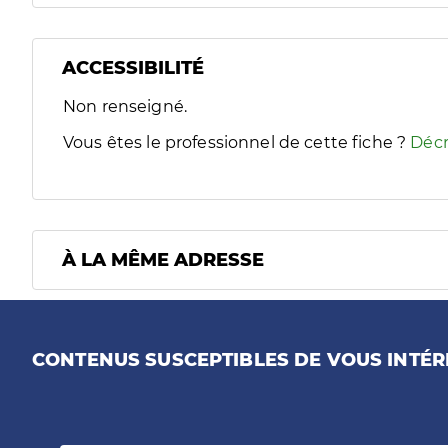
ACCESSIBILITÉ
Filtres
Non renseigné.
Sélectionnez un ou plusieurs handicaps/besoins spécifiques
Vous êtes le professionnel de cette fiche ?
Décr
À LA MÊME ADRESSE
CONTENUS SUSCEPTIBLES DE VOUS INTÉR