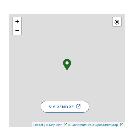
+
−
S'Y RENDRE
Leaflet
|
© MapTiler
© Contributeurs d'OpenStreetMap