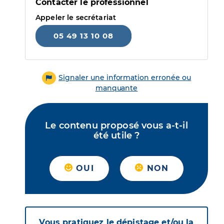
Contacter le professionnel
Appeler le secrétariat
05 49 13 10 08
Signaler une information erronée ou
manquante
Le contenu proposé vous a-t-il
été utile ?
OUI
NON
Vous pratiquez le dépistage et/ou la