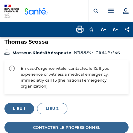
Panneau de gestion des cookies
Menu pr
Ouvrir la rech
Connectez-vous pour
Augmenter la t
Diminuer 
Pa
Thomas Scossa
Masseur-Kinésithérapeute
N°RPPS : 10101439346
En cas d'urgence vitale, contactez le 15. If you
experience or witness a medical emergency,
immediatly call 15 (the national emergency
organization).
LIEU 1
LIEU 2
CONTACTER LE PROFESSIONNEL