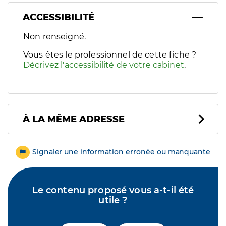
ACCESSIBILITÉ
Filtres
Non renseigné.
Sélectionnez un ou plusieurs handicaps/besoins spécifiques p
Vous êtes le professionnel de cette fiche ?
Décrivez l'accessibilité de votre cabinet
.
À LA MÊME ADRESSE
Signaler une information erronée ou manquante
Le contenu proposé vous a-t-il été
utile ?