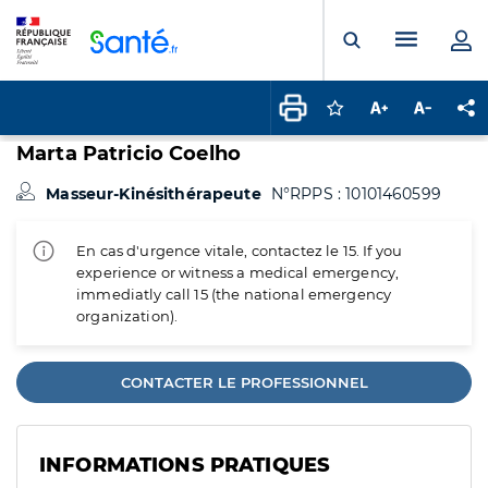
Panneau de gestion des cookies
Menu pr
Ouvrir la rech
Connectez-vous pour
Augmenter la t
Diminuer 
Pa
Marta Patricio Coelho
Masseur-Kinésithérapeute
N°RPPS : 10101460599
En cas d'urgence vitale, contactez le 15. If you
experience or witness a medical emergency,
immediatly call 15 (the national emergency
organization).
CONTACTER LE PROFESSIONNEL
INFORMATIONS PRATIQUES