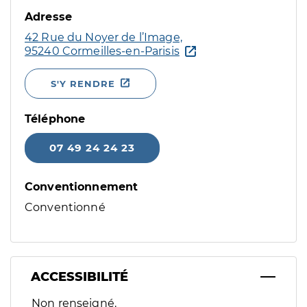
Adresse
42 Rue du Noyer de l’Image,
95240 Cormeilles-en-Parisis
S'Y RENDRE
Téléphone
07 49 24 24 23
Conventionnement
Conventionné
ACCESSIBILITÉ
Filtres
Non renseigné.
Sélectionnez un ou plusieurs handicaps/besoins spécifiques p