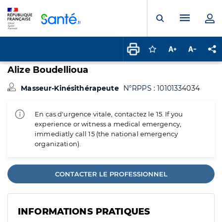
Panneau de gestion des cookies
Menu pr
Ouvrir la rech
Connectez-vous pour
Augmenter la t
Diminuer 
Pa
Alize Boudellioua
Masseur-Kinésithérapeute
N°RPPS : 10101334034
En cas d'urgence vitale, contactez le 15. If you
experience or witness a medical emergency,
immediatly call 15 (the national emergency
organization).
CONTACTER LE PROFESSIONNEL
INFORMATIONS PRATIQUES