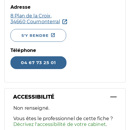
Adresse
8 Plan de la Croix,
34660 Cournonterral
S'Y RENDRE
Téléphone
04 67 73 25 01
ACCESSIBILITÉ
Filtres
Non renseigné.
Sélectionnez un ou plusieurs handicaps/besoins spécifiques p
Vous êtes le professionnel de cette fiche ?
Décrivez l'accessibilité de votre cabinet
.