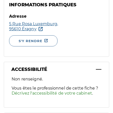
INFORMATIONS PRATIQUES
Adresse
5 Rue Rosa Luxemburg,
95610 Éragny
S'Y RENDRE
ACCESSIBILITÉ
Filtres
Non renseigné.
Sélectionnez un ou plusieurs handicaps/besoins spécifiques p
Vous êtes le professionnel de cette fiche ?
Décrivez l'accessibilité de votre cabinet
.