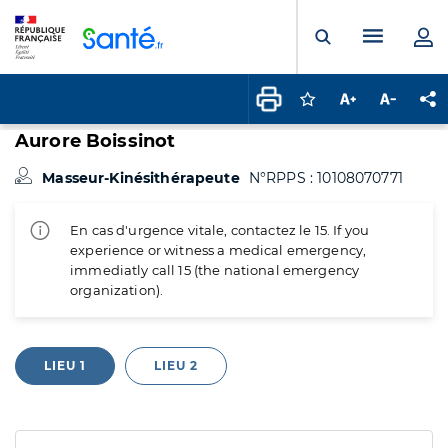
Panneau de gestion des cookies
Menu pr
Ouvrir la rech
Connectez-vous pour
Augmenter la t
Diminuer 
Pa
Aurore Boissinot
Masseur-Kinésithérapeute
N°RPPS : 10108070771
En cas d'urgence vitale, contactez le 15. If you
experience or witness a medical emergency,
immediatly call 15 (the national emergency
organization).
LIEU 1
LIEU 2