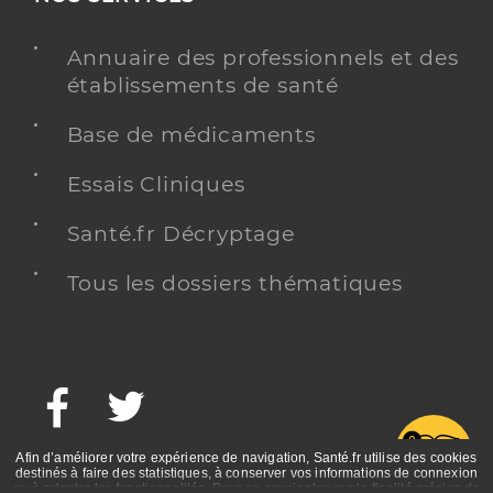
Annuaire des professionnels et des
établissements de santé
Base de médicaments
Essais Cliniques
Santé.fr Décryptage
Tous les dossiers thématiques
Facebook
Twitter
G
Afin d’améliorer votre expérience de navigation, Santé.fr utilise des cookies
destinés à faire des statistiques, à conserver vos informations de connexion
ou à adapter les fonctionnalités. Pour en savoir plus sur la finalité précise de