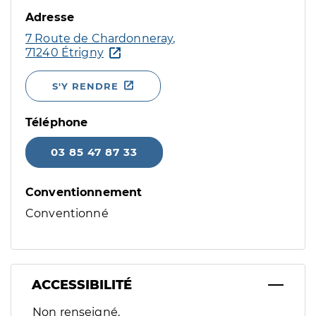
Adresse
7 Route de Chardonneray,
71240 Étrigny
S'Y RENDRE
Téléphone
03 85 47 87 33
Conventionnement
Conventionné
ACCESSIBILITÉ
Filtres
Non renseigné.
Sélectionnez un ou plusieurs handicaps/besoins spécifiques p