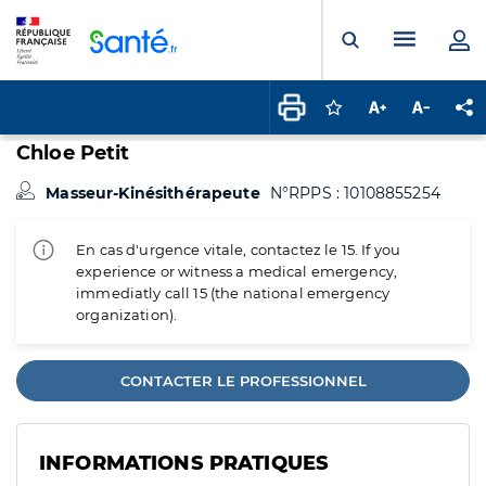
Panneau de gestion des cookies
Menu pr
Ouvrir la rech
Connectez-vous pour
Augmenter la t
Diminuer 
Pa
Chloe Petit
Masseur-Kinésithérapeute
N°RPPS : 10108855254
En cas d'urgence vitale, contactez le 15. If you
experience or witness a medical emergency,
immediatly call 15 (the national emergency
organization).
CONTACTER LE PROFESSIONNEL
INFORMATIONS PRATIQUES