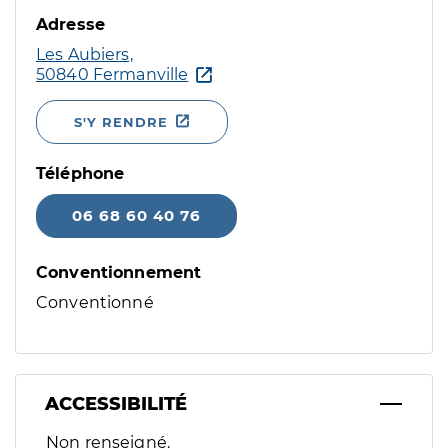
Adresse
Les Aubiers,
50840 Fermanville
S'Y RENDRE
Téléphone
06 68 60 40 76
Conventionnement
Conventionné
ACCESSIBILITÉ
Filtres
Non renseigné.
Sélectionnez un ou plusieurs handicaps/besoins spécifiques p