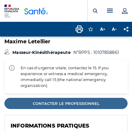
Panneau de gestion des cookies
Menu pr
Ouvrir la rech
Connectez-vous pour
Augmenter la t
Diminuer 
Pa
Maxime Letellier
Masseur-Kinésithérapeute
N°RPPS : 10107858861
En cas d'urgence vitale, contactez le 15. If you
experience or witness a medical emergency,
immediatly call 15 (the national emergency
organization).
CONTACTER LE PROFESSIONNEL
INFORMATIONS PRATIQUES