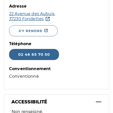
Adresse
22 Avenue des Aubuis,
37230 Fondettes
S'Y RENDRE
Téléphone
02 46 65 70 50
Conventionnement
Conventionné
ACCESSIBILITÉ
Filtres
Non renseigné.
Sélectionnez un ou plusieurs handicaps/besoins spécifiques p