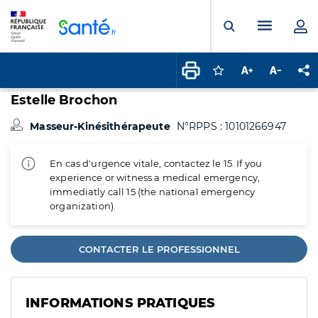
Panneau de gestion des cookies
Menu pr
Ouvrir la rech
Connectez-vous pour
Augmenter la t
Diminuer 
Pa
Estelle Brochon
Masseur-Kinésithérapeute
N°RPPS : 10101266947
En cas d'urgence vitale, contactez le 15. If you
experience or witness a medical emergency,
immediatly call 15 (the national emergency
organization).
CONTACTER LE PROFESSIONNEL
INFORMATIONS PRATIQUES