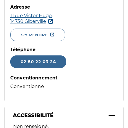
Adresse
1 Rue Victor Hugo,
14730 Giberville
S'Y RENDRE
Téléphone
02 50 22 03 24
Conventionnement
Conventionné
ACCESSIBILITÉ
Filtres
Non renseigné.
Sélectionnez un ou plusieurs handicaps/besoins spécifiques p