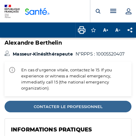
Panneau de gestion des cookies
Menu pr
Ouvrir la rech
Connectez-vous pour
Augmenter la t
Diminuer 
Pa
Alexandre Berthelin
Masseur-Kinésithérapeute
N°RPPS : 10005520407
En cas d'urgence vitale, contactez le 15. If you
experience or witness a medical emergency,
immediatly call 15 (the national emergency
organization).
CONTACTER LE PROFESSIONNEL
INFORMATIONS PRATIQUES