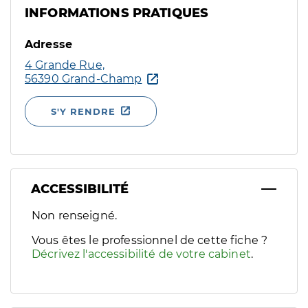
INFORMATIONS PRATIQUES
Adresse
4 Grande Rue,
56390 Grand-Champ
S'Y RENDRE
ACCESSIBILITÉ
Filtres
Non renseigné.
Sélectionnez un ou plusieurs handicaps/besoins spécifiques p
Vous êtes le professionnel de cette fiche ?
Décrivez l'accessibilité de votre cabinet
.