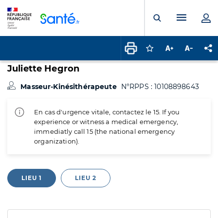
Panneau de gestion des cookies
Menu pr
Ouvrir la rech
Connectez-vous pour
Augmenter la t
Diminuer 
Pa
Juliette Hegron
Masseur-Kinésithérapeute
N°RPPS : 10108898643
En cas d'urgence vitale, contactez le 15. If you
experience or witness a medical emergency,
immediatly call 15 (the national emergency
organization).
LIEU 1
LIEU 2