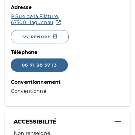
Adresse
9 Rue de la Filature,
67500 Haguenau
S'Y RENDRE
Téléphone
06 71 38 57 13
Conventionnement
Conventionné
ACCESSIBILITÉ
Filtres
Non renseigné.
Sélectionnez un ou plusieurs handicaps/besoins spécifiques p