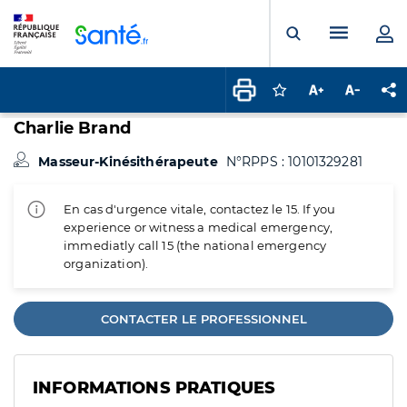
Panneau de gestion des cookies
Menu pr
Ouvrir la rech
Connectez-vous pour
Augmenter la t
Diminuer 
Pa
Charlie Brand
Masseur-Kinésithérapeute
N°RPPS : 10101329281
En cas d'urgence vitale, contactez le 15. If you
experience or witness a medical emergency,
immediatly call 15 (the national emergency
organization).
CONTACTER LE PROFESSIONNEL
INFORMATIONS PRATIQUES