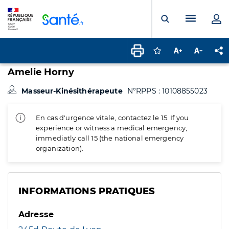
Panneau de gestion des cookies
Menu pr
Ouvrir la rech
Connectez-vous pour
Augmenter la t
Diminuer 
Pa
Amelie Horny
Masseur-Kinésithérapeute
N°RPPS : 10108855023
En cas d'urgence vitale, contactez le 15. If you
experience or witness a medical emergency,
immediatly call 15 (the national emergency
organization).
INFORMATIONS PRATIQUES
Adresse