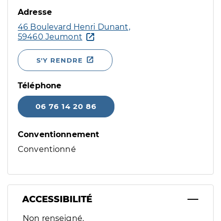
Adresse
46 Boulevard Henri Dunant,
59460 Jeumont
S'Y RENDRE
Téléphone
06 76 14 20 86
Conventionnement
Conventionné
ACCESSIBILITÉ
Filtres
Non renseigné.
Sélectionnez un ou plusieurs handicaps/besoins spécifiques p