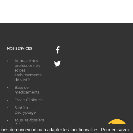
NOS SERVICES
Facebook
Annuaire des
Twitter
professionnels
et des
établissements
de santé
Base de
médicaments
Essais Cliniques
Santé.fr
Décryptage
Tous les dossiers
thématiques
G
ations de connexion ou à adapter les fonctionnalités. Pour en savoir