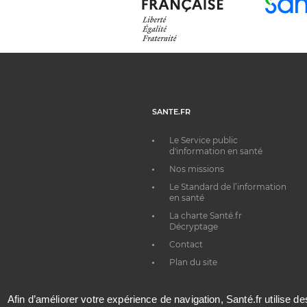
SANTE.FR
Le Service public
d'information en santé
Nos missions
Le Standard de l’information
en santé
La charte Santé.fr
Décryptage
Contact
Plan du site
Afin d’améliorer votre expérience de navigation, Santé.fr utilise d