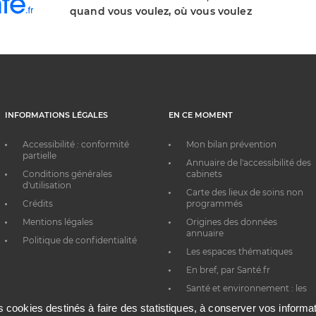
quand vous voulez, où vous voulez
INFORMATIONS LÉGALES
EN CE MOMENT
Accessibilité : conformité
Mon bilan prévention
partielle
Annuaire de l'accessibilité des
Conditions générales
cabinets
d'utilisation
Carte des lieux de soins non
Crédits
programmés
Mentions légales
Origines des données
annuaire
Politique de confidentialité
Les espaces thématiques
En bref, par Santé.fr
Santé et environnement : les
bons réflexes au quotidien
es cookies destinés à faire des statistiques, à conserver vos inform