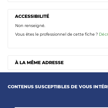
ACCESSIBILITÉ
Filtres
Non renseigné.
Sélectionnez un ou plusieurs handicaps/besoins spécifiques
Vous êtes le professionnel de cette fiche ?
Décr
À LA MÊME ADRESSE
CONTENUS SUSCEPTIBLES DE VOUS INTÉR