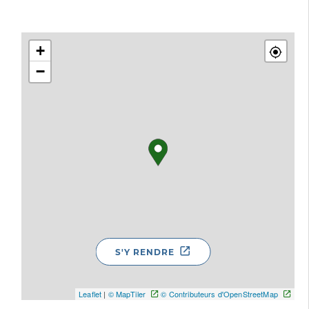
+
−
S'Y RENDRE
Leaflet
|
© MapTiler
© Contributeurs d'OpenStreetMap