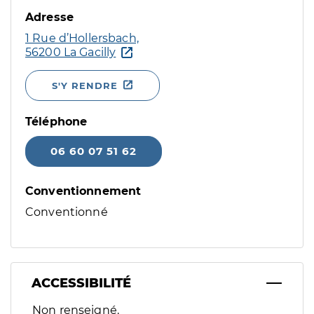
Adresse
1 Rue d’Hollersbach,
56200 La Gacilly
S'Y RENDRE
Téléphone
06 60 07 51 62
Conventionnement
Conventionné
ACCESSIBILITÉ
Filtres
Non renseigné.
Sélectionnez un ou plusieurs handicaps/besoins spécifiques p