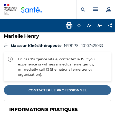
Panneau de gestion des cookies
Menu pr
Ouvrir la rech
Connectez-vous pour
Augmenter la t
Diminuer 
Pa
Marielle Henry
Masseur-Kinésithérapeute
N°RPPS : 10107421033
En cas d'urgence vitale, contactez le 15. If you
experience or witness a medical emergency,
immediatly call 15 (the national emergency
organization).
CONTACTER LE PROFESSIONNEL
INFORMATIONS PRATIQUES