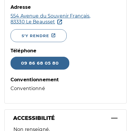
Adresse
554 Avenue du Souvenir Français,
83330 Le Beausset
S'Y RENDRE
Téléphone
09 86 68 05 80
Conventionnement
Conventionné
ACCESSIBILITÉ
Filtres
Non renseigné.
Sélectionnez un ou plusieurs handicaps/besoins spécifiques p