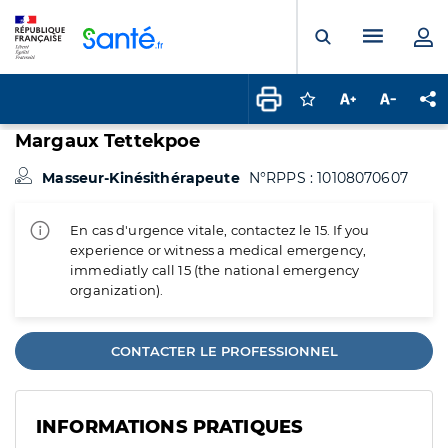
Panneau de gestion des cookies
Menu pr
Ouvrir la rech
Connectez-vous pour
Augmenter la t
Diminuer 
Pa
Margaux Tettekpoe
Masseur-Kinésithérapeute
N°RPPS : 10108070607
En cas d'urgence vitale, contactez le 15. If you
experience or witness a medical emergency,
immediatly call 15 (the national emergency
organization).
CONTACTER LE PROFESSIONNEL
INFORMATIONS PRATIQUES