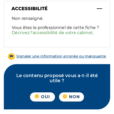
ACCESSIBILITÉ
Filtres
Non renseigné.
Sélectionnez un ou plusieurs handicaps/besoins spécifiques p
Vous êtes le professionnel de cette fiche ?
Décrivez l'accessibilité de votre cabinet
.
Signaler une information erronée ou manquante
Le contenu proposé vous a-t-il été
utile ?
OUI
NON