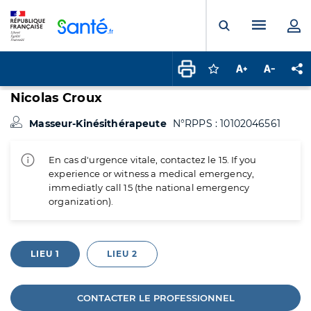
Panneau de gestion des cookies
Menu pr
Ouvrir la rech
Connectez-vous pour
Augmenter la t
Diminuer 
Pa
Nicolas Croux
Masseur-Kinésithérapeute
N°RPPS : 10102046561
En cas d'urgence vitale, contactez le 15. If you
experience or witness a medical emergency,
immediatly call 15 (the national emergency
organization).
LIEU 1
LIEU 2
CONTACTER LE PROFESSIONNEL