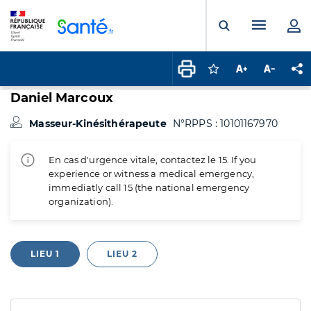
Panneau de gestion des cookies
Menu pr
Ouvrir la rech
Connectez-vous pour
Augmenter la t
Diminuer 
Pa
Daniel Marcoux
Masseur-Kinésithérapeute
N°RPPS : 10101167970
En cas d'urgence vitale, contactez le 15. If you
experience or witness a medical emergency,
immediatly call 15 (the national emergency
organization).
LIEU 1
LIEU 2