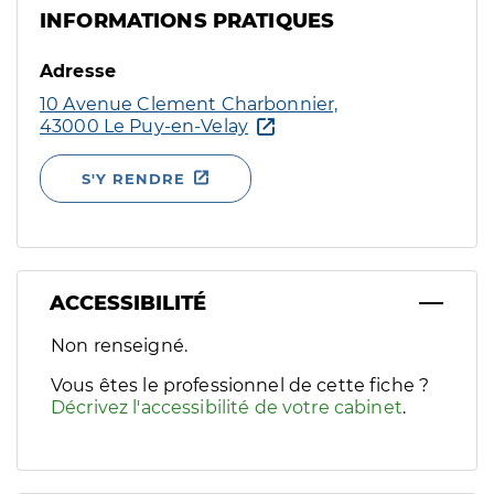
INFORMATIONS PRATIQUES
Adresse
10 Avenue Clement Charbonnier,
43000 Le Puy-en-Velay
S'Y RENDRE
ACCESSIBILITÉ
Filtres
Non renseigné.
Sélectionnez un ou plusieurs handicaps/besoins spécifiques p
Vous êtes le professionnel de cette fiche ?
Décrivez l'accessibilité de votre cabinet
.