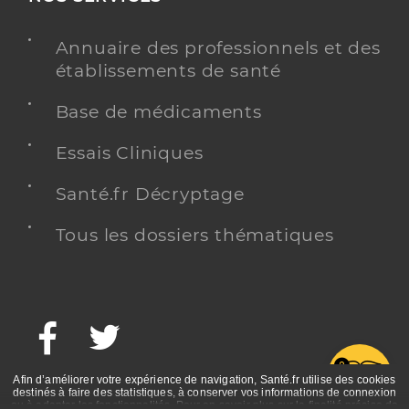
Annuaire des professionnels et des
établissements de santé
Base de médicaments
Essais Cliniques
Santé.fr Décryptage
Tous les dossiers thématiques
Facebook
Twitter
G
Afin d’améliorer votre expérience de navigation, Santé.fr utilise des cookies
destinés à faire des statistiques, à conserver vos informations de connexion
ou à adapter les fonctionnalités. Pour en savoir plus sur la finalité précise de