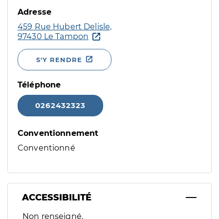
Adresse
459 Rue Hubert Delisle,
97430 Le Tampon
S'Y RENDRE
Téléphone
0262432323
Conventionnement
Conventionné
ACCESSIBILITÉ
Filtres
Non renseigné.
Sélectionnez un ou plusieurs handicaps/besoins spécifiques p