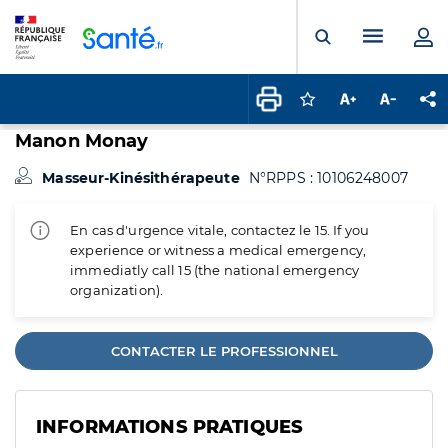
Panneau de gestion des cookies
Menu pr
Ouvrir la rech
Connectez-vous pour
Augmenter la t
Diminuer 
Pa
Manon Monay
Masseur-Kinésithérapeute
N°RPPS : 10106248007
En cas d'urgence vitale, contactez le 15. If you
experience or witness a medical emergency,
immediatly call 15 (the national emergency
organization).
CONTACTER LE PROFESSIONNEL
INFORMATIONS PRATIQUES