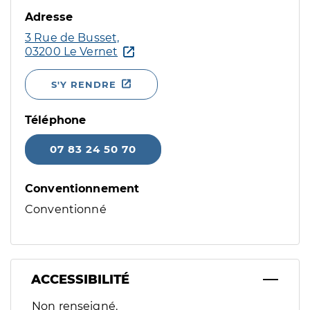
Adresse
3 Rue de Busset,
03200 Le Vernet
S'Y RENDRE
Téléphone
07 83 24 50 70
Conventionnement
Conventionné
ACCESSIBILITÉ
Filtres
Non renseigné.
Sélectionnez un ou plusieurs handicaps/besoins spécifiques p