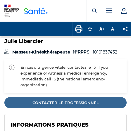
Panneau de gestion des cookies
Menu pr
Ouvrir la rech
Connectez-vous pour
Augmenter la t
Diminuer 
Pa
Julie Libercier
Masseur-Kinésithérapeute
N°RPPS : 10101837432
En cas d'urgence vitale, contactez le 15. If you
experience or witness a medical emergency,
immediatly call 15 (the national emergency
organization).
CONTACTER LE PROFESSIONNEL
INFORMATIONS PRATIQUES