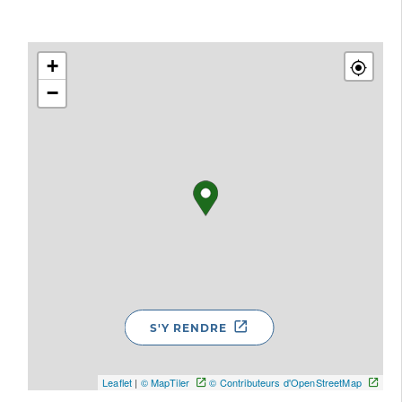
+
−
S'Y RENDRE
Leaflet
|
© MapTiler
© Contributeurs d'OpenStreetMap