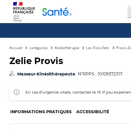
Panneau de gestion des cookies
Accueil
catégories
Kinésithérapie
Les Trois-Îlets
Provis Ze
Zelie Provis
Masseur-Kinésithérapeute
N°RPPS : 10109372317
En cas d'urgence vitale, contactez le 15. If you exper
INFORMATIONS PRATIQUES
ACCESSIBILITÉ