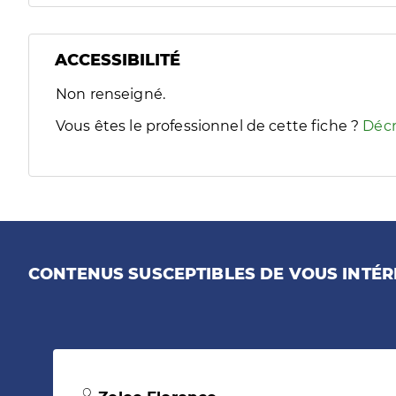
ACCESSIBILITÉ
Filtres
Non renseigné.
Sélectionnez un ou plusieurs handicaps/besoins spécifiques
Vous êtes le professionnel de cette fiche ?
Décr
CONTENUS SUSCEPTIBLES DE VOUS INTÉR