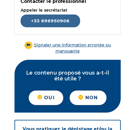
Contacter le professionnel
Appeler le secrétariat
+33 696950906
Signaler une information erronée ou
manquante
Le contenu proposé vous a-t-il
été utile ?
OUI
NON
Vous pratiquez le dépistage et/ou la