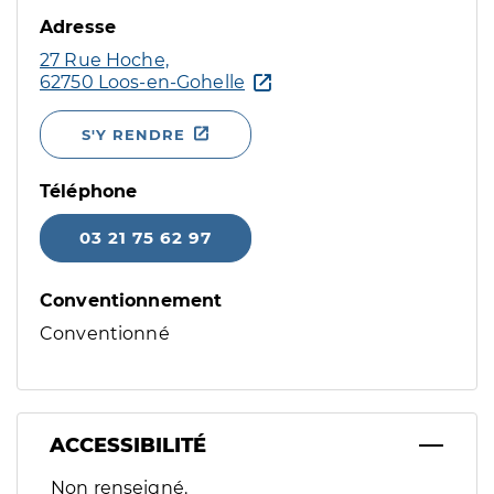
Adresse
27 Rue Hoche,
62750 Loos-en-Gohelle
S'Y RENDRE
Téléphone
03 21 75 62 97
Conventionnement
Conventionné
ACCESSIBILITÉ
Filtres
Non renseigné.
Sélectionnez un ou plusieurs handicaps/besoins spécifiques p