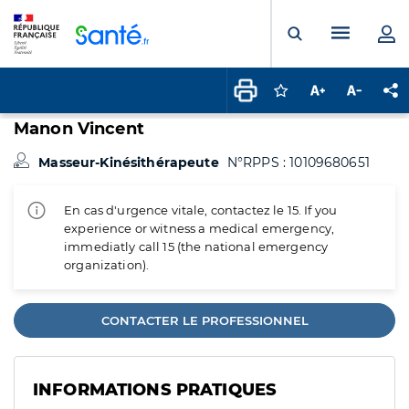
Panneau de gestion des cookies
Menu pr
Ouvrir la rech
Connectez-vous pour
Augmenter la t
Diminuer 
Pa
Manon Vincent
Masseur-Kinésithérapeute
N°RPPS : 10109680651
En cas d'urgence vitale, contactez le 15. If you
experience or witness a medical emergency,
immediatly call 15 (the national emergency
organization).
CONTACTER LE PROFESSIONNEL
INFORMATIONS PRATIQUES