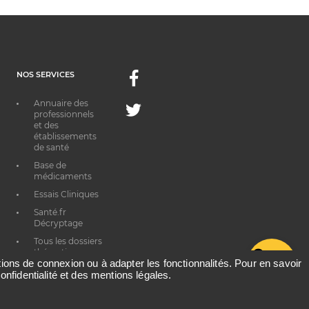
NOS SERVICES
Facebook
Annuaire des
Twitter
professionnels
et des
établissements
de santé
Base de
médicaments
Essais Cliniques
Santé.fr
Décryptage
Tous les dossiers
thématiques
G
ations de connexion ou à adapter les fonctionnalités. Pour en savoir
onfidentialité et des mentions légales.