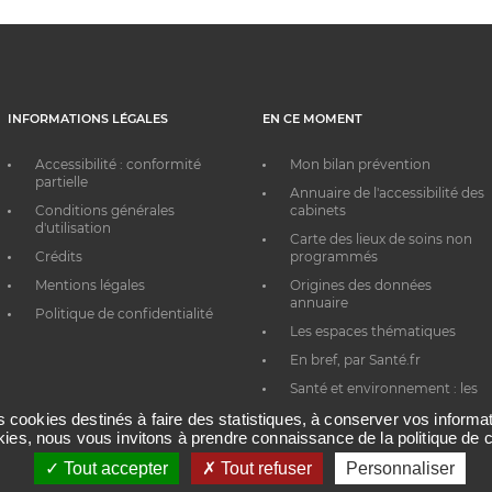
INFORMATIONS LÉGALES
EN CE MOMENT
Accessibilité : conformité
Mon bilan prévention
partielle
Annuaire de l'accessibilité des
Conditions générales
cabinets
d'utilisation
Carte des lieux de soins non
Crédits
programmés
Mentions légales
Origines des données
annuaire
Politique de confidentialité
Les espaces thématiques
En bref, par Santé.fr
Santé et environnement : les
bons réflexes au quotidien
es cookies destinés à faire des statistiques, à conserver vos inform
okies, nous vous invitons à prendre connaissance de la politique de c
Tout accepter
Tout refuser
Personnaliser