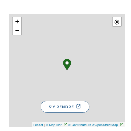
+
−
S'Y RENDRE
Leaflet
|
© MapTiler
© Contributeurs d'OpenStreetMap