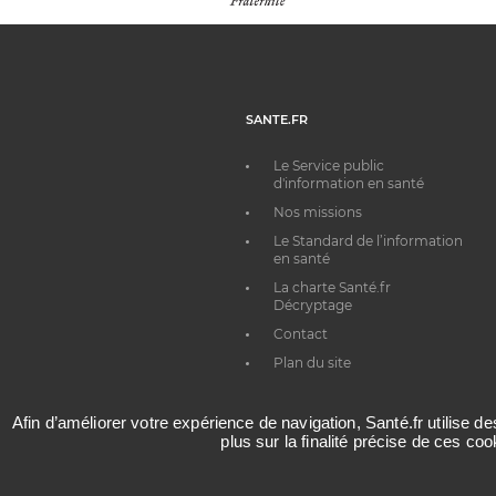
SANTE.FR
Le Service public
d'information en santé
Nos missions
Le Standard de l’information
en santé
La charte Santé.fr
Décryptage
Contact
Plan du site
Afin d’améliorer votre expérience de navigation, Santé.fr utilise d
plus sur la finalité précise de ces co