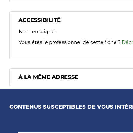
ACCESSIBILITÉ
Filtres
Non renseigné.
Sélectionnez un ou plusieurs handicaps/besoins spécifiques
Vous êtes le professionnel de cette fiche ?
Décr
À LA MÊME ADRESSE
CONTENUS SUSCEPTIBLES DE VOUS INTÉR