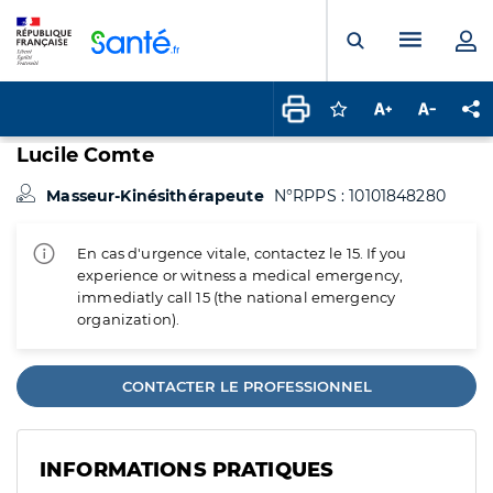
Panneau de gestion des cookies
Menu pr
Ouvrir la rech
Connectez-vous pour
Augmenter la t
Diminuer 
Pa
Lucile Comte
Masseur-Kinésithérapeute
N°RPPS : 10101848280
En cas d'urgence vitale, contactez le 15. If you
experience or witness a medical emergency,
immediatly call 15 (the national emergency
organization).
CONTACTER LE PROFESSIONNEL
INFORMATIONS PRATIQUES