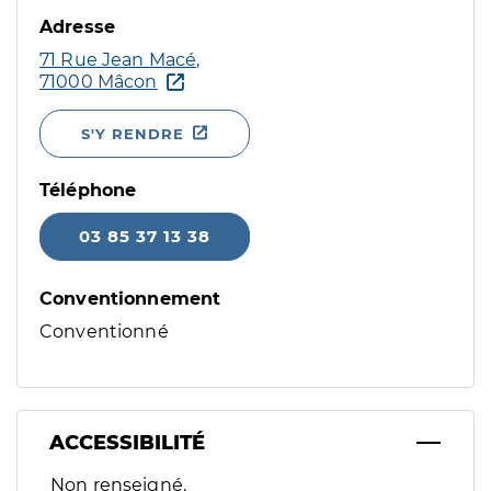
Adresse
71 Rue Jean Macé,
71000 Mâcon
S'Y RENDRE
Téléphone
03 85 37 13 38
Conventionnement
Conventionné
ACCESSIBILITÉ
Filtres
Non renseigné.
Sélectionnez un ou plusieurs handicaps/besoins spécifiques p