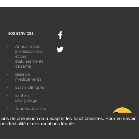
NOS SERVICES
Facebook
Annuaire des
Twitter
professionnels
et des
établissements
de santé
Base de
médicaments
Essais Cliniques
Santé.fr
Décryptage
Tous les dossiers
thématiques
G
ations de connexion ou à adapter les fonctionnalités. Pour en savoir
onfidentialité et des mentions légales.