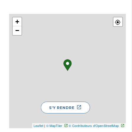
+
−
S'Y RENDRE
Leaflet
|
© MapTiler
© Contributeurs d'OpenStreetMap