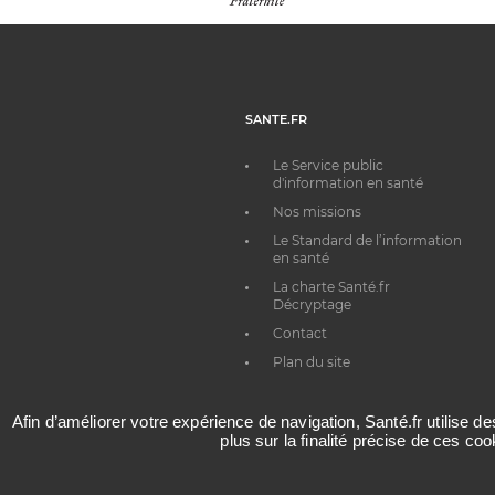
SANTE.FR
Le Service public
d'information en santé
Nos missions
Le Standard de l’information
en santé
La charte Santé.fr
Décryptage
Contact
Plan du site
Afin d’améliorer votre expérience de navigation, Santé.fr utilise d
plus sur la finalité précise de ces co