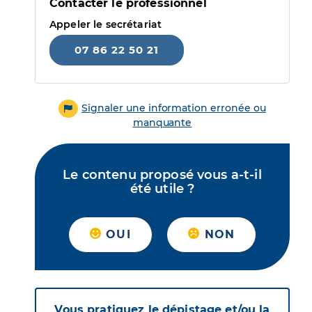
Contacter le professionnel
Appeler le secrétariat
07 86 22 50 21
Signaler une information erronée ou
manquante
Le contenu proposé vous a-t-il
été utile ?
OUI
NON
Vous pratiquez le dépistage et/ou la