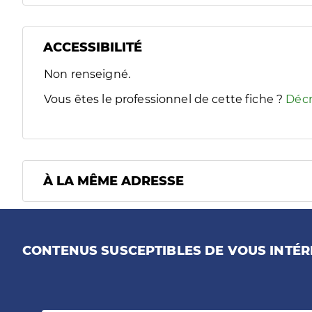
ACCESSIBILITÉ
Filtres
Non renseigné.
Sélectionnez un ou plusieurs handicaps/besoins spécifiques
Vous êtes le professionnel de cette fiche ?
Décr
À LA MÊME ADRESSE
CONTENUS SUSCEPTIBLES DE VOUS INTÉR