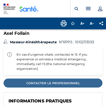
Panneau de gestion des cookies
Menu pr
Ouvrir la rech
Connectez-vous pour
Augmenter la t
Diminuer 
Pa
Axel Follain
Masseur-Kinésithérapeute
N°RPPS : 10102113593
En cas d'urgence vitale, contactez le 15. If you
experience or witness a medical emergency,
immediatly call 15 (the national emergency
organization).
CONTACTER LE PROFESSIONNEL
INFORMATIONS PRATIQUES