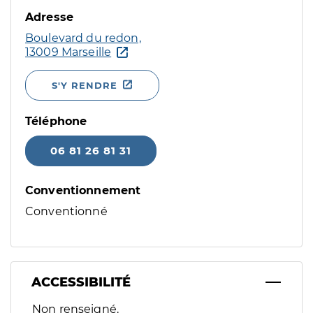
Adresse
Boulevard du redon,
13009 Marseille
S'Y RENDRE
Téléphone
06 81 26 81 31
Conventionnement
Conventionné
ACCESSIBILITÉ
Filtres
Non renseigné.
Sélectionnez un ou plusieurs handicaps/besoins spécifiques p