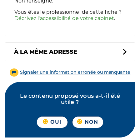
Filtres
Non renseigné.
Sélectionnez un ou plusieurs handicaps/besoins spécifiques p
Vous êtes le professionnel de cette fiche ?
Décrivez l'accessibilité de votre cabinet
.
À LA MÊME ADRESSE
Signaler une information erronée ou manquante
Le contenu proposé vous a-t-il été
utile ?
OUI
NON