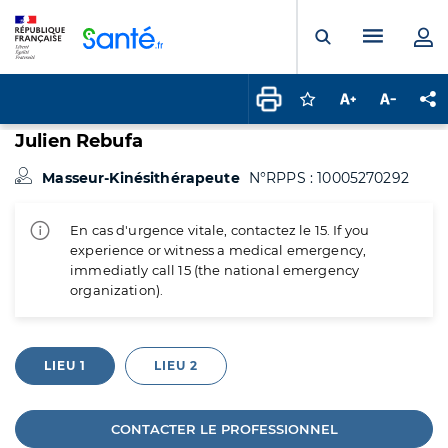
Panneau de gestion des cookies
Menu pr
Ouvrir la rech
Connectez-vous pour
Augmenter la t
Diminuer 
Pa
Julien Rebufa
Masseur-Kinésithérapeute
N°RPPS : 10005270292
En cas d'urgence vitale, contactez le 15. If you
experience or witness a medical emergency,
immediatly call 15 (the national emergency
organization).
LIEU 1
LIEU 2
CONTACTER LE PROFESSIONNEL