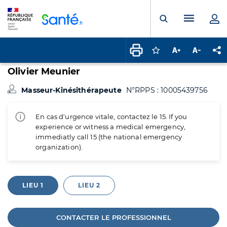
Panneau de gestion des cookies
Menu pr
Ouvrir la rech
Connectez-vous pour
Augmenter la t
Diminuer 
Pa
Olivier Meunier
Masseur-Kinésithérapeute
N°RPPS : 10005439756
En cas d'urgence vitale, contactez le 15. If you
experience or witness a medical emergency,
immediatly call 15 (the national emergency
organization).
LIEU 1
LIEU 2
CONTACTER LE PROFESSIONNEL