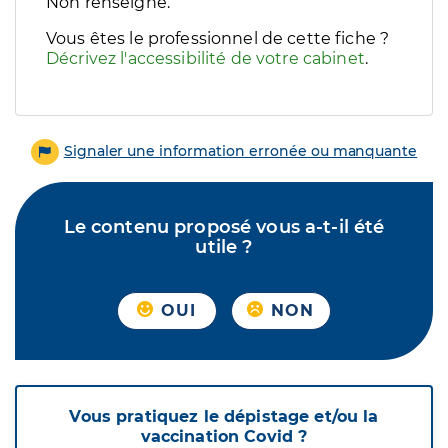
Filtres
Non renseigné.
Sélectionnez un ou plusieurs handicaps/besoins spécifiques p
Vous êtes le professionnel de cette fiche ?
Décrivez l'accessibilité de votre cabinet
.
Signaler une information erronée ou manquante
Le contenu proposé vous a-t-il été
utile ?
OUI
NON
Vous pratiquez le dépistage et/ou la
vaccination Covid ?