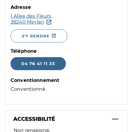
Adresse
1 Allee des Fleurs,
38240 Meylan
S'Y RENDRE
Téléphone
04 76 41 11 33
Conventionnement
Conventionné
ACCESSIBILITÉ
Filtres
Non renseigné.
Sélectionnez un ou plusieurs handicaps/besoins spécifiques p