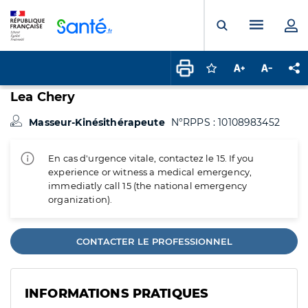
Panneau de gestion des cookies
Menu pr
Ouvrir la rech
Connectez-vous pour
Augmenter la t
Diminuer 
Pa
Lea Chery
Masseur-Kinésithérapeute
N°RPPS : 10108983452
En cas d'urgence vitale, contactez le 15. If you
experience or witness a medical emergency,
immediatly call 15 (the national emergency
organization).
CONTACTER LE PROFESSIONNEL
INFORMATIONS PRATIQUES