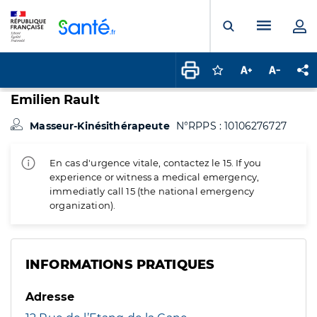
Panneau de gestion des cookies
Menu pr
Ouvrir la rech
Connectez-vous pour
Augmenter la t
Diminuer 
Pa
Emilien Rault
Masseur-Kinésithérapeute
N°RPPS : 10106276727
En cas d'urgence vitale, contactez le 15. If you
experience or witness a medical emergency,
immediatly call 15 (the national emergency
organization).
INFORMATIONS PRATIQUES
Adresse