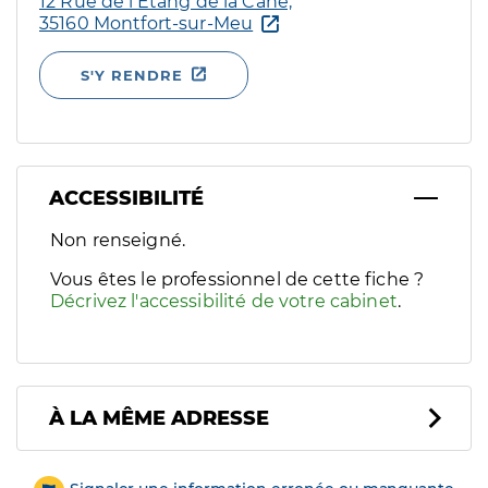
12 Rue de l’Etang de la Cane,
35160 Montfort-sur-Meu
S'Y RENDRE
ACCESSIBILITÉ
Filtres
Non renseigné.
Sélectionnez un ou plusieurs handicaps/besoins spécifiques p
Vous êtes le professionnel de cette fiche ?
Décrivez l'accessibilité de votre cabinet
.
À LA MÊME ADRESSE