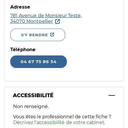
Adresse
781 Avenue de Monsieur Teste,
34070 Montpellier
S'Y RENDRE
Téléphone
04 67 75 86 54
ACCESSIBILITÉ
Filtres
Non renseigné.
Sélectionnez un ou plusieurs handicaps/besoins spécifiques p
Vous êtes le professionnel de cette fiche ?
Décrivez l'accessibilité de votre cabinet
.