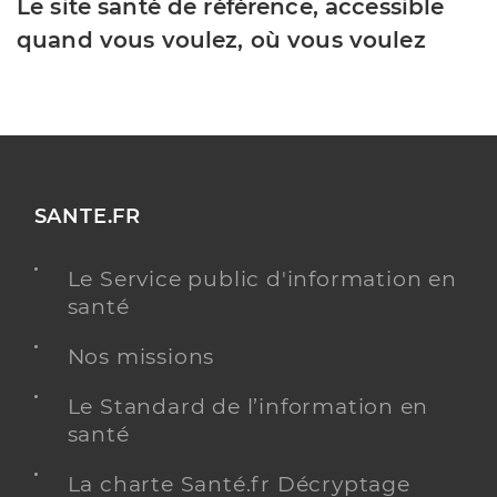
Le site santé de référence, accessible
quand vous voulez, où vous voulez
SANTE.FR
Le Service public d'information en
santé
Nos missions
Le Standard de l’information en
santé
La charte Santé.fr Décryptage