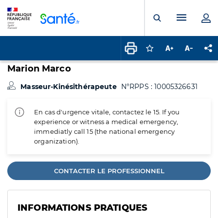
Panneau de gestion des cookies
Menu pr
Ouvrir la rech
Connectez-vous pour
Augmenter la t
Diminuer 
Pa
Marion Marco
Masseur-Kinésithérapeute
N°RPPS : 10005326631
En cas d'urgence vitale, contactez le 15. If you
experience or witness a medical emergency,
immediatly call 15 (the national emergency
organization).
CONTACTER LE PROFESSIONNEL
INFORMATIONS PRATIQUES