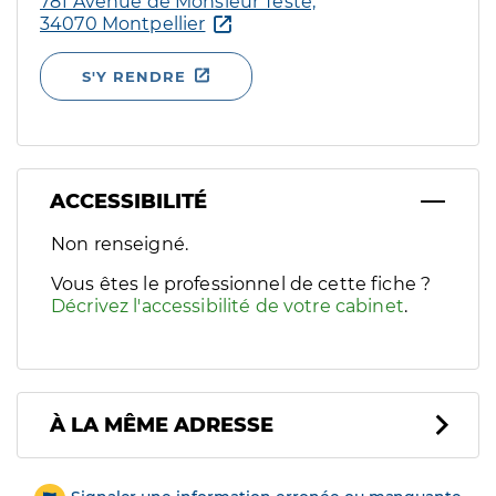
781 Avenue de Monsieur Teste,
34070 Montpellier
S'Y RENDRE
ACCESSIBILITÉ
Filtres
Non renseigné.
Sélectionnez un ou plusieurs handicaps/besoins spécifiques p
Vous êtes le professionnel de cette fiche ?
Décrivez l'accessibilité de votre cabinet
.
À LA MÊME ADRESSE