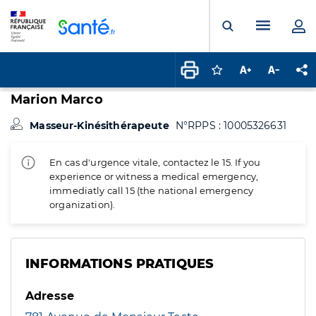
Panneau de gestion des cookies
Menu pr
Ouvrir la rech
Connectez-vous pour
Augmenter la t
Diminuer 
Pa
Marion Marco
Masseur-Kinésithérapeute
N°RPPS : 10005326631
En cas d'urgence vitale, contactez le 15. If you
experience or witness a medical emergency,
immediatly call 15 (the national emergency
organization).
INFORMATIONS PRATIQUES
Adresse