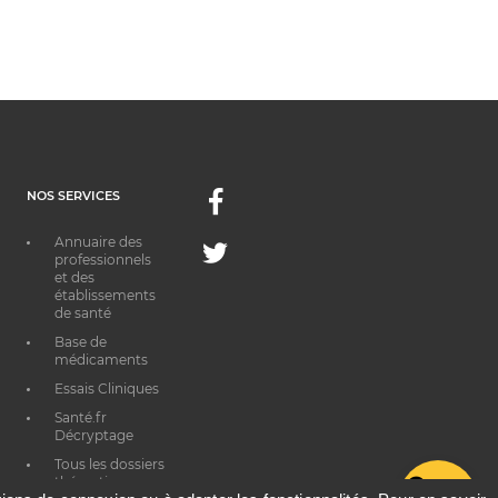
NOS SERVICES
Facebook
Annuaire des
Twitter
professionnels
et des
établissements
de santé
Base de
médicaments
Essais Cliniques
Santé.fr
Décryptage
Tous les dossiers
thématiques