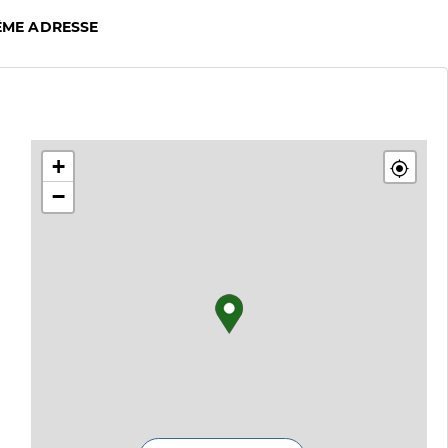
ÊME ADRESSE
+
−