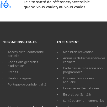
Le site santé de référence, accessible
quand vous voulez, où vous voulez
INFORMATIONS LÉGALES
EN CE MOMENT
Accessibilité : conformité
Mon bilan prévention
partielle
Annuaire de l'accessibilité des
Conditions générales
cabinets
d'utilisation
Carte des lieux de soins non
Crédits
programmés
Mentions légales
Origines des données
annuaire
Politique de confidentialité
Les espaces thématiques
En bref, par Santé.fr
Santé et environnement : les
bons réflexes au quotidien