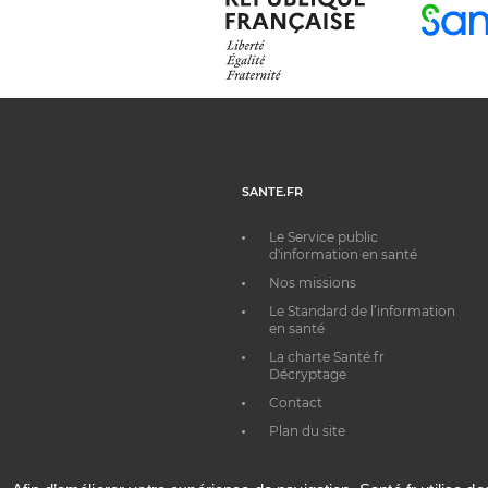
SANTE.FR
Le Service public
d'information en santé
Nos missions
Le Standard de l’information
en santé
La charte Santé.fr
Décryptage
Contact
Plan du site