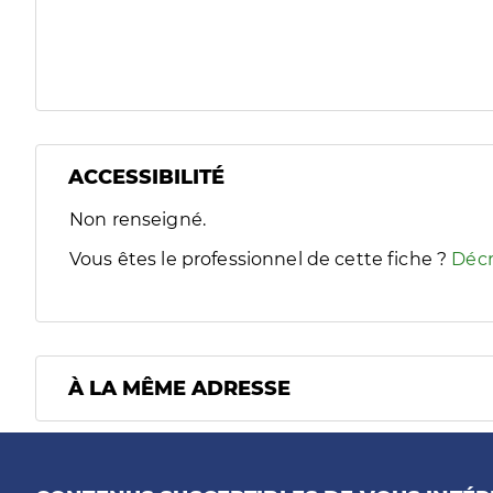
ACCESSIBILITÉ
Filtres
Non renseigné.
Sélectionnez un ou plusieurs handicaps/besoins spécifiques
Vous êtes le professionnel de cette fiche ?
Décr
À LA MÊME ADRESSE