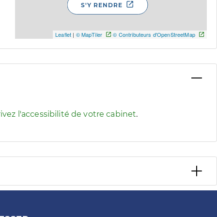
S'Y RENDRE
Leaflet
|
© MapTiler
© Contributeurs d'OpenStreetMap
 pour afficher les informations d'accessibilité associées
ivez l'accessibilité de votre cabinet
.