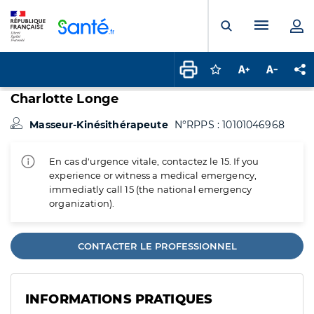
Panneau de gestion des cookies
Menu pr
Ouvrir la rech
Connectez-vous pour
Augmenter la t
Diminuer 
Pa
Charlotte Longe
Masseur-Kinésithérapeute
N°RPPS : 10101046968
En cas d'urgence vitale, contactez le 15. If you
experience or witness a medical emergency,
immediatly call 15 (the national emergency
organization).
CONTACTER LE PROFESSIONNEL
INFORMATIONS PRATIQUES