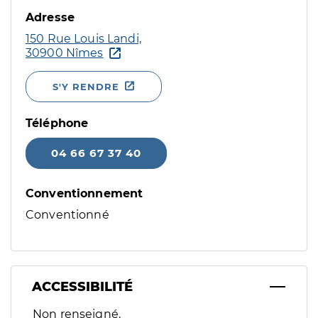
Adresse
150 Rue Louis Landi,
30900 Nîmes
S'Y RENDRE
Téléphone
04 66 67 37 40
Conventionnement
Conventionné
ACCESSIBILITÉ
Filtres
Non renseigné.
Sélectionnez un ou plusieurs handicaps/besoins spécifiques p