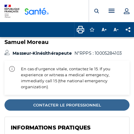
Panneau de gestion des cookies
Menu pr
Ouvrir la rech
Connectez-vous pour
Augmenter la t
Diminuer 
Pa
Samuel Moreau
Masseur-Kinésithérapeute
N°RPPS : 10005284103
En cas d'urgence vitale, contactez le 15. If you
experience or witness a medical emergency,
immediatly call 15 (the national emergency
organization).
CONTACTER LE PROFESSIONNEL
INFORMATIONS PRATIQUES