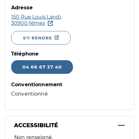
Adresse
150 Rue Louis Landi,
30900 Nîmes
S'Y RENDRE
Téléphone
04 66 67 37 40
Conventionnement
Conventionné
ACCESSIBILITÉ
Filtres
Non renseigné.
Sélectionnez un ou plusieurs handicaps/besoins spécifiques p