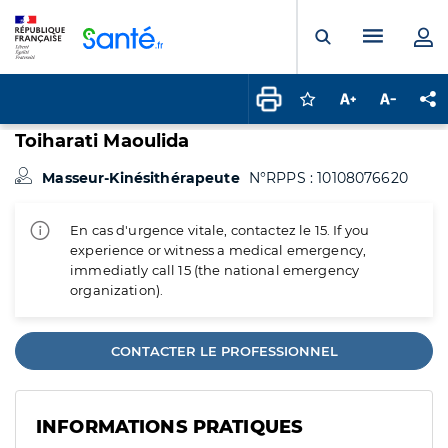
Panneau de gestion des cookies
Menu pr
Ouvrir la rech
Connectez-vous pour
Augmenter la t
Diminuer 
Pa
Toiharati Maoulida
Masseur-Kinésithérapeute
N°RPPS : 10108076620
En cas d'urgence vitale, contactez le 15. If you
experience or witness a medical emergency,
immediatly call 15 (the national emergency
organization).
CONTACTER LE PROFESSIONNEL
INFORMATIONS PRATIQUES