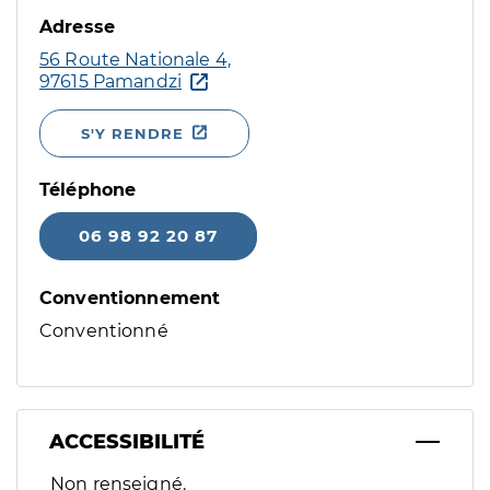
Adresse
56 Route Nationale 4,
97615 Pamandzi
S'Y RENDRE
Téléphone
06 98 92 20 87
Conventionnement
Conventionné
ACCESSIBILITÉ
Filtres
Non renseigné.
Sélectionnez un ou plusieurs handicaps/besoins spécifiques p