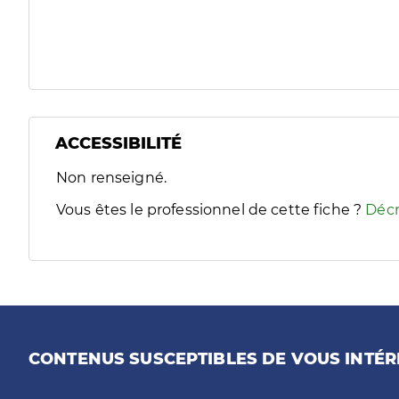
ACCESSIBILITÉ
Filtres
Non renseigné.
Sélectionnez un ou plusieurs handicaps/besoins spécifiques
Vous êtes le professionnel de cette fiche ?
Décr
CONTENUS SUSCEPTIBLES DE VOUS INTÉR