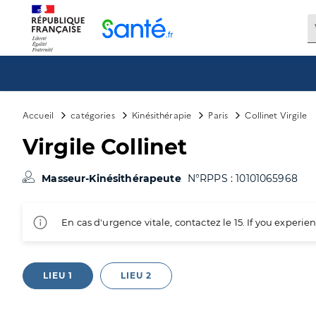
Panneau de gestion des cookies
Accueil
catégories
Kinésithérapie
Paris
Collinet Virgile
Virgile Collinet
Masseur-Kinésithérapeute
N°RPPS : 10101065968
En cas d'urgence vitale, contactez le 15. If you exper
LIEU 1
LIEU 2