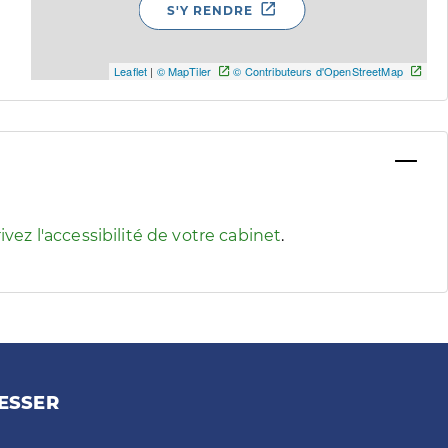
S'Y RENDRE
Leaflet
|
© MapTiler
© Contributeurs d'OpenStreetMap
 pour afficher les informations d'accessibilité associées
ivez l'accessibilité de votre cabinet
.
ESSER