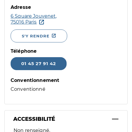
Adresse
6 Square Jouvenet,
75016 Paris
S'Y RENDRE
Téléphone
01 45 27 91 42
Conventionnement
Conventionné
ACCESSIBILITÉ
Filtres
Non renseigné.
Sélectionnez un ou plusieurs handicaps/besoins spécifiques p