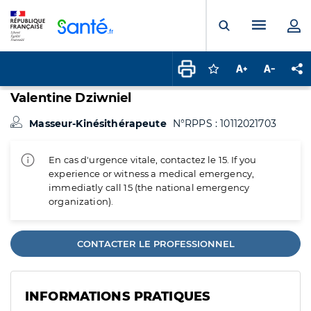
Panneau de gestion des cookies
Menu pr
Ouvrir la rech
Connectez-vous pour
Augmenter la t
Diminuer 
Pa
Valentine Dziwniel
Masseur-Kinésithérapeute
N°RPPS : 10112021703
En cas d'urgence vitale, contactez le 15. If you
experience or witness a medical emergency,
immediatly call 15 (the national emergency
organization).
CONTACTER LE PROFESSIONNEL
INFORMATIONS PRATIQUES