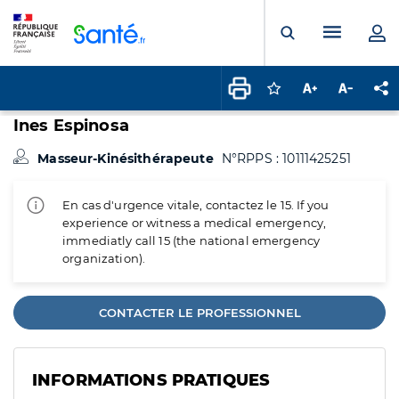
Panneau de gestion des cookies
Menu pr
Ouvrir la rech
Connectez-vous pour
Augmenter la t
Diminuer 
Pa
Ines Espinosa
Masseur-Kinésithérapeute
N°RPPS : 10111425251
En cas d'urgence vitale, contactez le 15. If you
experience or witness a medical emergency,
immediatly call 15 (the national emergency
organization).
CONTACTER LE PROFESSIONNEL
INFORMATIONS PRATIQUES