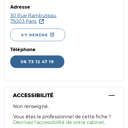
Adresse
30 Rue Rambuteau,
75003 Paris
S'Y RENDRE
Téléphone
06 73 12 47 19
ACCESSIBILITÉ
Filtres
Non renseigné.
Sélectionnez un ou plusieurs handicaps/besoins spécifiques p
Vous êtes le professionnel de cette fiche ?
Décrivez l'accessibilité de votre cabinet
.