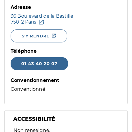
Adresse
36 Boulevard de la Bastille,
75012 Paris
S'Y RENDRE
Téléphone
01 43 40 20 07
Conventionnement
Conventionné
ACCESSIBILITÉ
Filtres
Non renseigné.
Sélectionnez un ou plusieurs handicaps/besoins spécifiques p