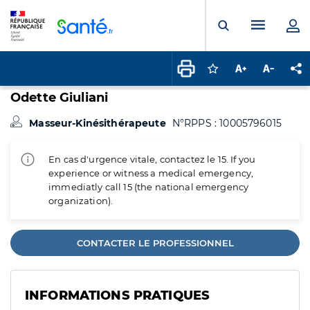
Panneau de gestion des cookies
Menu pr
Ouvrir la rech
Connectez-vous pour
Augmenter la t
Diminuer 
Pa
Odette Giuliani
Masseur-Kinésithérapeute
N°RPPS : 10005796015
En cas d'urgence vitale, contactez le 15. If you
experience or witness a medical emergency,
immediatly call 15 (the national emergency
organization).
CONTACTER LE PROFESSIONNEL
INFORMATIONS PRATIQUES