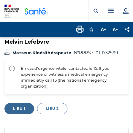
Panneau de gestion des cookies
Menu pr
Ouvrir la rech
Connectez-vous pour
Augmenter la t
Diminuer 
Pa
Melvin Lefebvre
Masseur-Kinésithérapeute
N°RPPS : 10111732599
En cas d'urgence vitale, contactez le 15. If you
experience or witness a medical emergency,
immediatly call 15 (the national emergency
organization).
LIEU 1
LIEU 2