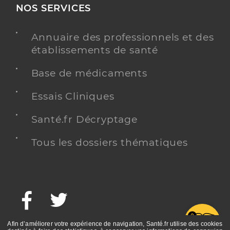
NOS SERVICES
Annuaire des professionnels et des
établissements de santé
Base de médicaments
Essais Cliniques
Santé.fr Décryptage
Tous les dossiers thématiques
Facebook
Twitter
G
Afin d’améliorer votre expérience de navigation, Santé.fr utilise des cookies