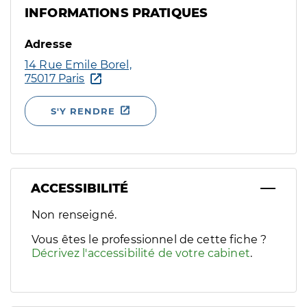
INFORMATIONS PRATIQUES
Adresse
14 Rue Emile Borel,
75017 Paris
S'Y RENDRE
ACCESSIBILITÉ
Filtres
Non renseigné.
Sélectionnez un ou plusieurs handicaps/besoins spécifiques p
Vous êtes le professionnel de cette fiche ?
Décrivez l'accessibilité de votre cabinet
.