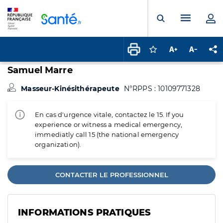
Panneau de gestion des cookies
Menu pr
Ouvrir la rech
Connectez-vous pour
Augmenter la t
Diminuer 
Pa
Samuel Marre
Masseur-Kinésithérapeute
N°RPPS : 10109771328
En cas d'urgence vitale, contactez le 15. If you
experience or witness a medical emergency,
immediatly call 15 (the national emergency
organization).
CONTACTER LE PROFESSIONNEL
INFORMATIONS PRATIQUES