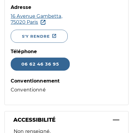
Adresse
16 Avenue Gambetta,
75020 Paris
S'Y RENDRE
Téléphone
06 62 46 36 95
Conventionnement
Conventionné
ACCESSIBILITÉ
Filtres
Non renseigné.
Sélectionnez un ou plusieurs handicaps/besoins spécifiques p